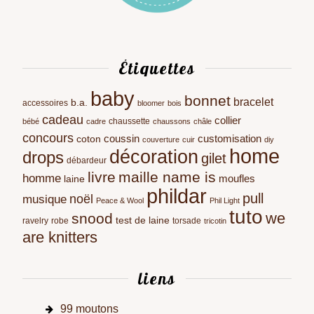
Étiquettes
baby
bonnet
bracelet
b.a.
accessoires
bloomer
bois
cadeau
collier
chaussette
bébé
cadre
chaussons
châle
concours
coussin
customisation
coton
couverture
cuir
diy
home
décoration
drops
gilet
débardeur
livre
maille name is
homme
moufles
laine
phildar
pull
noël
musique
Peace & Wool
Phil Light
tuto
we
snood
test de laine
ravelry
robe
torsade
tricotin
are knitters
liens
99 moutons