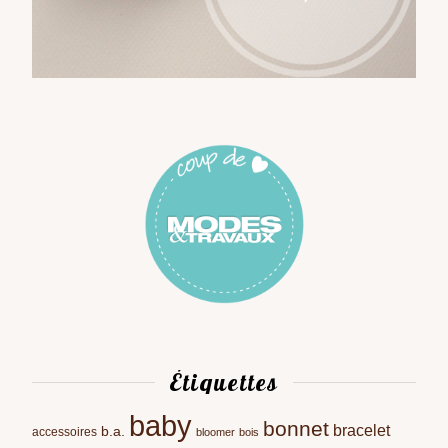
Étiquettes
baby
bonnet
bracelet
b.a.
accessoires
bloomer
bois