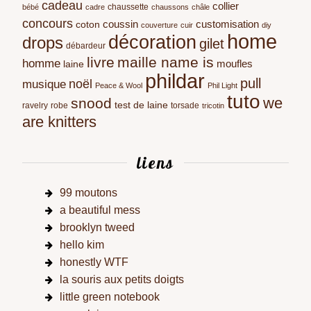
cadeau
collier
chaussette
bébé
cadre
chaussons
châle
concours
coussin
customisation
coton
couverture
cuir
diy
home
décoration
drops
gilet
débardeur
livre
maille name is
homme
moufles
laine
phildar
pull
noël
musique
Peace & Wool
Phil Light
tuto
we
snood
test de laine
ravelry
robe
torsade
tricotin
are knitters
liens
99 moutons
a beautiful mess
brooklyn tweed
hello kim
honestly WTF
la souris aux petits doigts
little green notebook