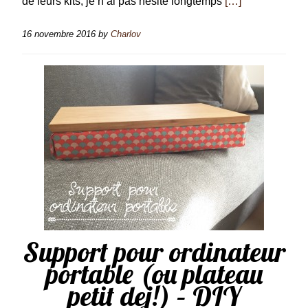
de leurs kits, je n’ai pas hésité longtemps
[…]
16 novembre 2016
by
Charlov
Support pour ordinateur
portable (ou plateau
petit dej!) – DIY