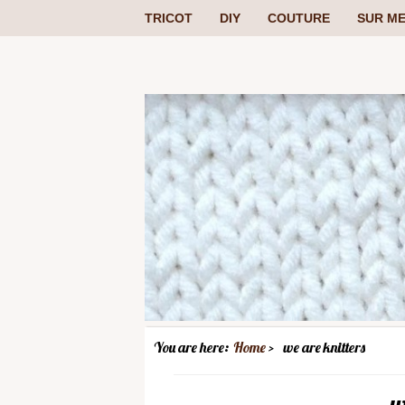
TRICOT
DIY
COUTURE
SUR ME
You are here:
Home
we are knitters
w