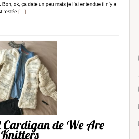
s. Bon, ok, ça date un peu mais je l’ai entendue il n’y a
st restée
[…]
l Cardigan de We Are
Knitters