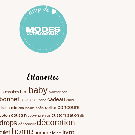
Étiquettes
baby
b.a.
accessoires
bloomer
bois
bonnet
cadeau
bracelet
bébé
cadre
concours
collier
chaussette
chaussons
châle
coussin
customisation
coton
couverture
cuir
diy
décoration
drops
débardeur
home
livre
gilet
homme
laine