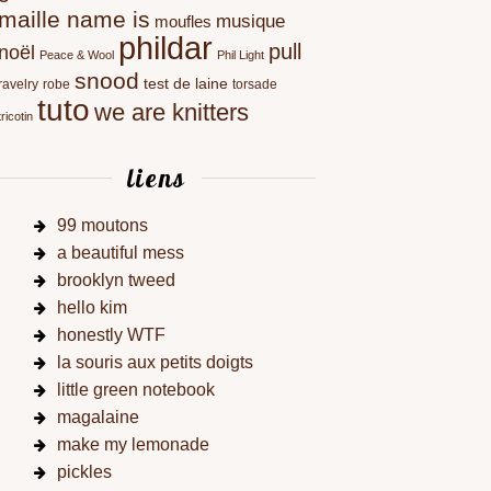
maille name is
musique
moufles
phildar
pull
noël
Peace & Wool
Phil Light
snood
test de laine
ravelry
robe
torsade
tuto
we are knitters
tricotin
liens
99 moutons
a beautiful mess
brooklyn tweed
hello kim
honestly WTF
la souris aux petits doigts
little green notebook
magalaine
make my lemonade
pickles