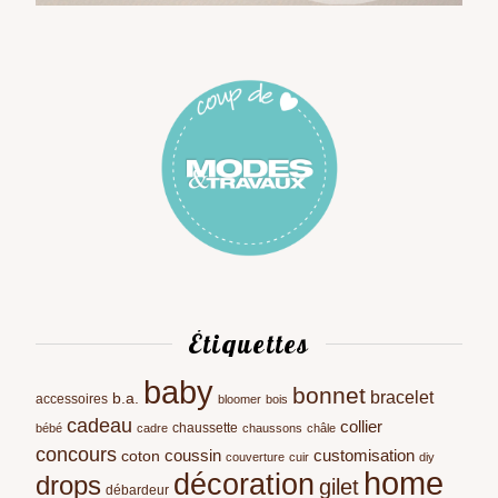
Étiquettes
baby
bonnet
bracelet
b.a.
accessoires
bloomer
bois
cadeau
collier
chaussette
bébé
cadre
chaussons
châle
concours
coussin
customisation
coton
couverture
cuir
diy
home
décoration
drops
gilet
débardeur