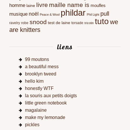
livre
maille name is
homme
moufles
laine
phildar
pull
noël
musique
Peace & Wool
Phil Light
tuto
we
snood
test de laine
ravelry
robe
torsade
tricotin
are knitters
liens
99 moutons
a beautiful mess
brooklyn tweed
hello kim
honestly WTF
la souris aux petits doigts
little green notebook
magalaine
make my lemonade
pickles