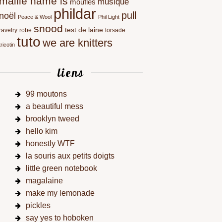
maille name is
musique
moufles
phildar
pull
noël
Peace & Wool
Phil Light
snood
test de laine
ravelry
robe
torsade
tuto
we are knitters
tricotin
liens
99 moutons
a beautiful mess
brooklyn tweed
hello kim
honestly WTF
la souris aux petits doigts
little green notebook
magalaine
make my lemonade
pickles
say yes to hoboken