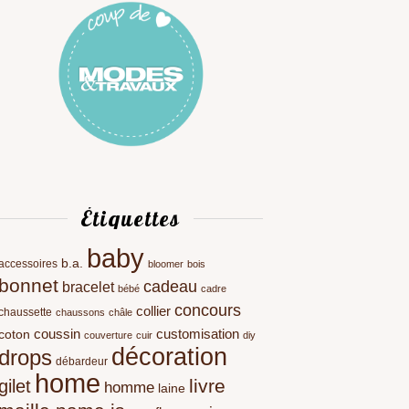
Étiquettes
baby
b.a.
accessoires
bloomer
bois
bonnet
cadeau
bracelet
bébé
cadre
concours
collier
chaussette
chaussons
châle
coussin
customisation
coton
couverture
cuir
diy
décoration
drops
débardeur
home
livre
gilet
homme
laine