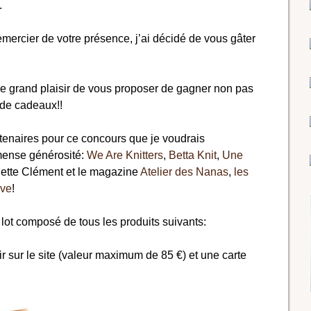
.
emercier de votre présence, j’ai décidé de vous gâter
i le grand plaisir de vous proposer de gagner non pas
 de cadeaux!!
tenaires pour ce concours que je voudrais
mense générosité:
We Are Knitters
,
Betta Knit
,
Une
nette Clément et le magazine
Atelier des Nanas
,
les
ove
!
ot composé de tous les produits suivants:
ir sur le site (valeur maximum de 85 €) et une carte