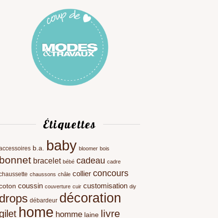
Étiquettes
baby
b.a.
accessoires
bloomer
bois
bonnet
cadeau
bracelet
bébé
cadre
concours
collier
chaussette
chaussons
châle
coussin
customisation
coton
couverture
cuir
diy
décoration
drops
débardeur
home
livre
gilet
homme
laine