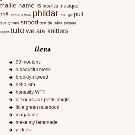
maille name is
musique
moufles
phildar
pull
noël
Peace & Wool
Phil Light
snood
test de laine
ravelry
robe
torsade
tuto
we are knitters
tricotin
liens
99 moutons
a beautiful mess
brooklyn tweed
hello kim
honestly WTF
la souris aux petits doigts
little green notebook
magalaine
make my lemonade
pickles