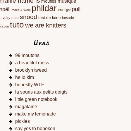
maille name is
musique
moufles
phildar
pull
noël
Peace & Wool
Phil Light
snood
test de laine
ravelry
robe
torsade
tuto
we are knitters
tricotin
liens
99 moutons
a beautiful mess
brooklyn tweed
hello kim
honestly WTF
la souris aux petits doigts
little green notebook
magalaine
make my lemonade
pickles
say yes to hoboken