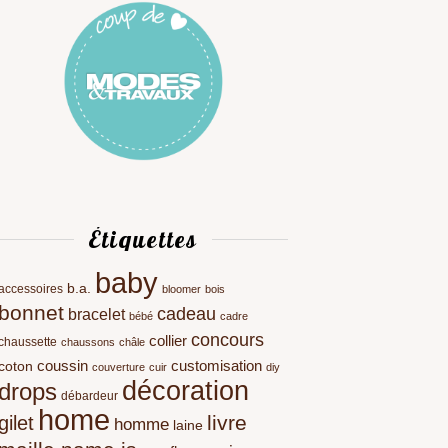
Étiquettes
baby
b.a.
accessoires
bloomer
bois
bonnet
cadeau
bracelet
bébé
cadre
concours
collier
chaussette
chaussons
châle
coussin
customisation
coton
couverture
cuir
diy
décoration
drops
débardeur
home
livre
gilet
homme
laine