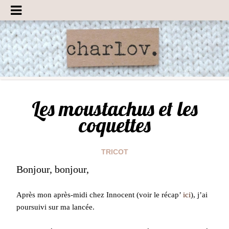
Les moustachus et les
coquettes
TRICOT
Bonjour, bonjour,
Après mon après-midi chez Innocent (voir le récap’
ici
), j’ai
poursuivi sur ma lancée.