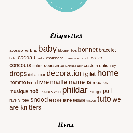
Étiquettes
baby
bonnet
bracelet
b.a.
accessoires
bloomer
bois
cadeau
collier
chaussette
bébé
cadre
chaussons
châle
concours
coussin
customisation
coton
couverture
cuir
diy
home
décoration
drops
gilet
débardeur
livre
maille name is
homme
moufles
laine
phildar
pull
noël
musique
Peace & Wool
Phil Light
tuto
we
snood
test de laine
ravelry
robe
torsade
tricotin
are knitters
liens