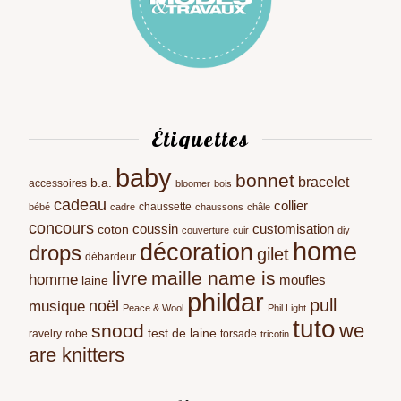
Étiquettes
baby
bonnet
bracelet
b.a.
accessoires
bloomer
bois
cadeau
collier
chaussette
bébé
cadre
chaussons
châle
concours
coussin
customisation
coton
couverture
cuir
diy
home
décoration
drops
gilet
débardeur
livre
maille name is
homme
moufles
laine
phildar
pull
noël
musique
Peace & Wool
Phil Light
tuto
we
snood
test de laine
ravelry
robe
torsade
tricotin
are knitters