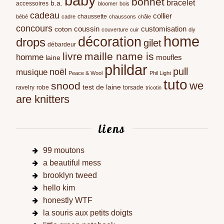
baby
bonnet
bracelet
b.a.
accessoires
bloomer
bois
cadeau
collier
chaussette
bébé
cadre
chaussons
châle
concours
coussin
customisation
coton
couverture
cuir
diy
home
décoration
drops
gilet
débardeur
livre
maille name is
homme
moufles
laine
phildar
pull
noël
musique
Peace & Wool
Phil Light
tuto
we
snood
test de laine
ravelry
robe
torsade
tricotin
are knitters
liens
99 moutons
a beautiful mess
brooklyn tweed
hello kim
honestly WTF
la souris aux petits doigts