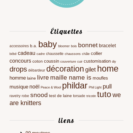
Étiquettes
baby
bonnet
bracelet
b.a.
accessoires
bloomer
bois
cadeau
collier
chaussette
bébé
cadre
chaussons
châle
concours
coussin
customisation
coton
couverture
cuir
diy
home
décoration
drops
gilet
débardeur
livre
maille name is
homme
moufles
laine
phildar
pull
noël
musique
Peace & Wool
Phil Light
tuto
we
snood
test de laine
ravelry
robe
torsade
tricotin
are knitters
liens