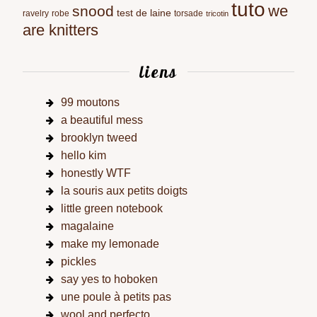
tuto
we
snood
test de laine
ravelry
robe
torsade
tricotin
are knitters
liens
99 moutons
a beautiful mess
brooklyn tweed
hello kim
honestly WTF
la souris aux petits doigts
little green notebook
magalaine
make my lemonade
pickles
say yes to hoboken
une poule à petits pas
wool and perfecto