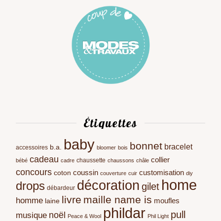
Étiquettes
baby
bonnet
bracelet
b.a.
accessoires
bloomer
bois
cadeau
collier
chaussette
bébé
cadre
chaussons
châle
concours
coussin
customisation
coton
couverture
cuir
diy
home
décoration
drops
gilet
débardeur
livre
maille name is
homme
moufles
laine
phildar
pull
noël
musique
Peace & Wool
Phil Light