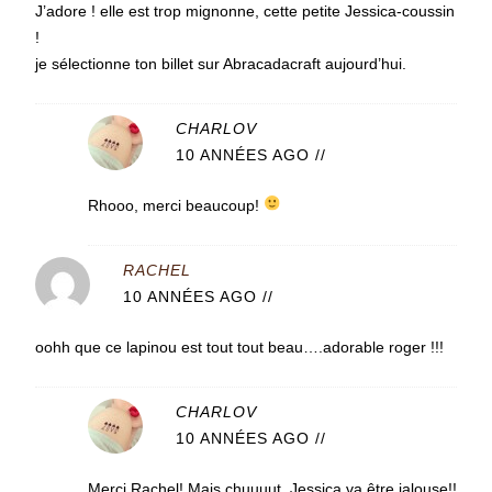
J’adore ! elle est trop mignonne, cette petite Jessica-coussin
!
je sélectionne ton billet sur Abracadacraft aujourd’hui.
CHARLOV
10 ANNÉES AGO
//
Rhooo, merci beaucoup!
RACHEL
10 ANNÉES AGO
//
oohh que ce lapinou est tout tout beau….adorable roger !!!
CHARLOV
10 ANNÉES AGO
//
Merci Rachel! Mais chuuuut, Jessica va être jalouse!!