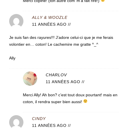
Merci copine! (ton autre com’ m’a fait rire!)
ALLY & WOOZLE
11 ANNÉES AGO
//
Je suis fan des rayures!!! J’adore celui-ci que je me ferais
volontier en… coton! Le cachemire me gratte ^_^
Ally
CHARLOV
11 ANNÉES AGO
//
Merci Ally! Ah bon? c’est tout doux pourtant! mais en
coton, il rendra super bien aussi!
CINDY
11 ANNÉES AGO
//