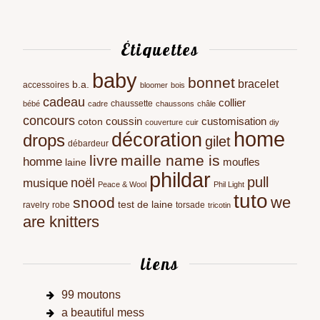
Étiquettes
baby
bonnet
bracelet
b.a.
accessoires
bloomer
bois
cadeau
collier
chaussette
bébé
cadre
chaussons
châle
concours
coussin
customisation
coton
couverture
cuir
diy
home
décoration
drops
gilet
débardeur
livre
maille name is
homme
moufles
laine
phildar
pull
noël
musique
Peace & Wool
Phil Light
tuto
we
snood
test de laine
ravelry
robe
torsade
tricotin
are knitters
liens
99 moutons
a beautiful mess