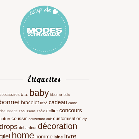
Étiquettes
baby
b.a.
accessoires
bloomer
bois
bonnet
cadeau
bracelet
bébé
cadre
concours
collier
chaussette
chaussons
châle
coussin
customisation
coton
couverture
cuir
diy
décoration
drops
débardeur
home
livre
gilet
homme
laine