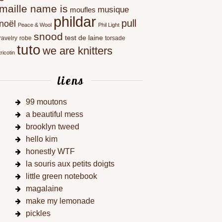
maille name is
musique
moufles
phildar
pull
noël
Peace & Wool
Phil Light
snood
test de laine
ravelry
robe
torsade
tuto
we are knitters
tricotin
liens
99 moutons
a beautiful mess
brooklyn tweed
hello kim
honestly WTF
la souris aux petits doigts
little green notebook
magalaine
make my lemonade
pickles