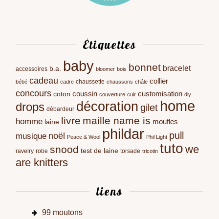
Étiquettes
baby
bonnet
bracelet
b.a.
accessoires
bloomer
bois
cadeau
collier
chaussette
bébé
cadre
chaussons
châle
concours
coussin
customisation
coton
couverture
cuir
diy
home
décoration
drops
gilet
débardeur
livre
maille name is
homme
moufles
laine
phildar
pull
noël
musique
Peace & Wool
Phil Light
tuto
we
snood
test de laine
ravelry
robe
torsade
tricotin
are knitters
liens
99 moutons