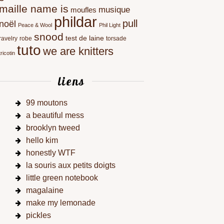
maille name is
musique
moufles
phildar
pull
noël
Peace & Wool
Phil Light
snood
test de laine
ravelry
robe
torsade
tuto
we are knitters
tricotin
liens
99 moutons
a beautiful mess
brooklyn tweed
hello kim
honestly WTF
la souris aux petits doigts
little green notebook
magalaine
make my lemonade
pickles