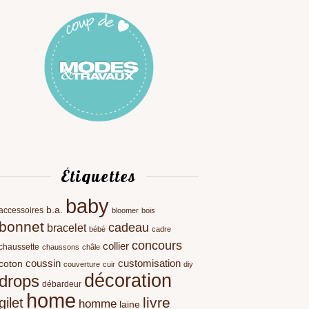
Étiquettes
baby
b.a.
accessoires
bloomer
bois
bonnet
cadeau
bracelet
bébé
cadre
concours
collier
chaussette
chaussons
châle
coussin
customisation
coton
couverture
cuir
diy
décoration
drops
débardeur
home
livre
gilet
homme
laine