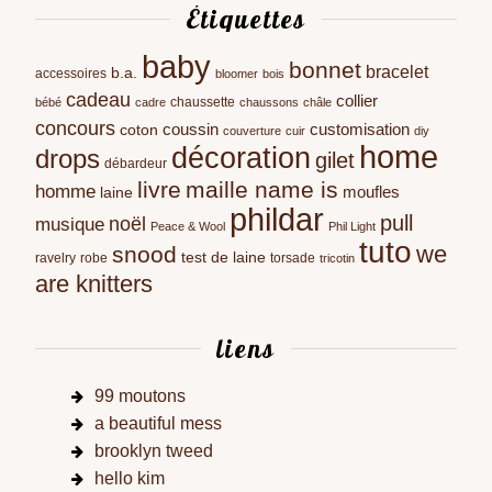
Étiquettes
baby
bonnet
bracelet
b.a.
accessoires
bloomer
bois
cadeau
collier
chaussette
bébé
cadre
chaussons
châle
concours
coussin
customisation
coton
couverture
cuir
diy
home
décoration
drops
gilet
débardeur
livre
maille name is
homme
moufles
laine
phildar
pull
noël
musique
Peace & Wool
Phil Light
tuto
we
snood
test de laine
ravelry
robe
torsade
tricotin
are knitters
liens
99 moutons
a beautiful mess
brooklyn tweed
hello kim