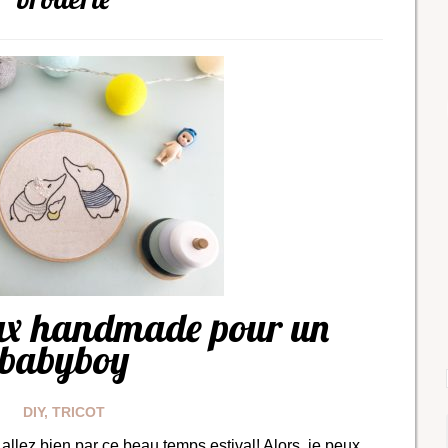
aux handmade pour un
babyboy
DIY
,
TRICOT
allez bien par ce beau temps estival! Alors, je peux