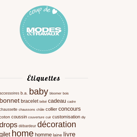
Étiquettes
baby
b.a.
accessoires
bloomer
bois
bonnet
cadeau
bracelet
bébé
cadre
concours
collier
chaussette
chaussons
châle
coussin
customisation
coton
couverture
cuir
diy
décoration
drops
débardeur
home
livre
gilet
homme
laine