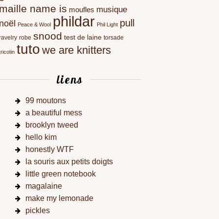
maille name is
musique
moufles
phildar
pull
noël
Peace & Wool
Phil Light
snood
test de laine
ravelry
robe
torsade
tuto
we are knitters
tricotin
liens
99 moutons
a beautiful mess
brooklyn tweed
hello kim
honestly WTF
la souris aux petits doigts
little green notebook
magalaine
make my lemonade
pickles