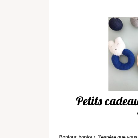
Petits cade
Bonjour, bonjour, J’espère que vous 