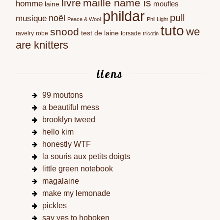
livre
maille name is
homme
moufles
laine
phildar
pull
noël
musique
Peace & Wool
Phil Light
tuto
we
snood
test de laine
ravelry
robe
torsade
tricotin
are knitters
liens
99 moutons
a beautiful mess
brooklyn tweed
hello kim
honestly WTF
la souris aux petits doigts
little green notebook
magalaine
make my lemonade
pickles
say yes to hoboken