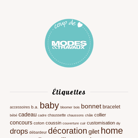
Étiquettes
baby
bonnet
bracelet
b.a.
accessoires
bloomer
bois
cadeau
collier
chaussette
bébé
cadre
chaussons
châle
concours
coussin
customisation
coton
couverture
cuir
diy
home
décoration
drops
gilet
débardeur