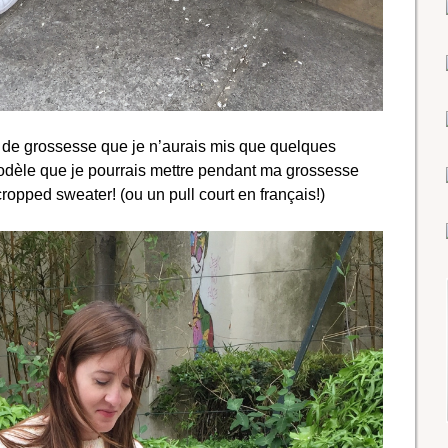
ll de grossesse que je n’aurais mis que quelques
modèle que je pourrais mettre pendant ma grossesse
ropped sweater! (ou un pull court en français!)