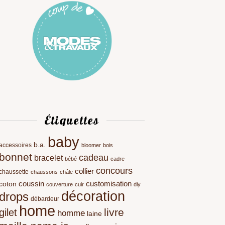
Étiquettes
baby
b.a.
accessoires
bloomer
bois
bonnet
cadeau
bracelet
bébé
cadre
concours
collier
chaussette
chaussons
châle
coussin
customisation
coton
couverture
cuir
diy
décoration
drops
débardeur
home
livre
gilet
homme
laine