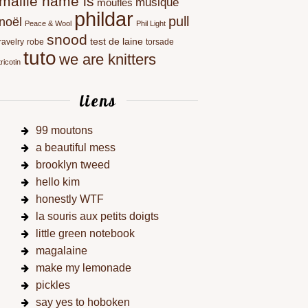
maille name is
musique
moufles
phildar
pull
noël
Peace & Wool
Phil Light
snood
test de laine
ravelry
robe
torsade
tuto
we are knitters
tricotin
liens
99 moutons
a beautiful mess
brooklyn tweed
hello kim
honestly WTF
la souris aux petits doigts
little green notebook
magalaine
make my lemonade
pickles
say yes to hoboken