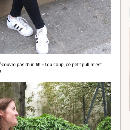
couvre pas d’un fil! Et du coup, ce petit pull m’est
!