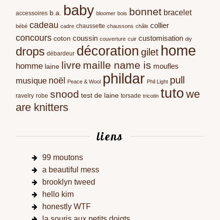
baby
bonnet
bracelet
b.a.
accessoires
bloomer
bois
cadeau
collier
chaussette
bébé
cadre
chaussons
châle
concours
coussin
customisation
coton
couverture
cuir
diy
home
décoration
drops
gilet
débardeur
livre
maille name is
homme
moufles
laine
phildar
pull
noël
musique
Peace & Wool
Phil Light
tuto
we
snood
test de laine
ravelry
robe
torsade
tricotin
are knitters
liens
99 moutons
a beautiful mess
brooklyn tweed
hello kim
honestly WTF
la souris aux petits doigts