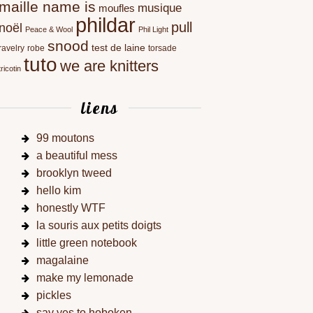
maille name is
musique
moufles
phildar
pull
noël
Peace & Wool
Phil Light
snood
test de laine
ravelry
robe
torsade
tuto
we are knitters
tricotin
liens
99 moutons
a beautiful mess
brooklyn tweed
hello kim
honestly WTF
la souris aux petits doigts
little green notebook
magalaine
make my lemonade
pickles
say yes to hoboken