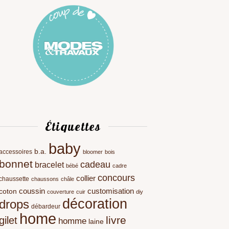
Étiquettes
baby
b.a.
accessoires
bloomer
bois
bonnet
cadeau
bracelet
bébé
cadre
concours
collier
chaussette
chaussons
châle
coussin
customisation
coton
couverture
cuir
diy
décoration
drops
débardeur
home
livre
gilet
homme
laine