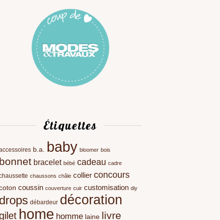
Étiquettes
baby
b.a.
accessoires
bloomer
bois
bonnet
cadeau
bracelet
bébé
cadre
concours
collier
chaussette
chaussons
châle
coussin
customisation
coton
couverture
cuir
diy
décoration
drops
débardeur
home
livre
gilet
homme
laine