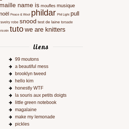
maille name is
musique
moufles
phildar
pull
noël
Peace & Wool
Phil Light
snood
test de laine
ravelry
robe
torsade
tuto
we are knitters
tricotin
liens
99 moutons
a beautiful mess
brooklyn tweed
hello kim
honestly WTF
la souris aux petits doigts
little green notebook
magalaine
make my lemonade
pickles